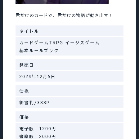
2025/12/16
君だけのカードで、君だけの物語が動き出す！
WORLDページに「新たに登場する組織・施設」
を追加。
タイトル
2025/12/14
カードゲームTRPG イージスゲーム
WORLDページに「新たな世界、アナザーワール
基本ルールブック
ド」を追加。
発売日
2025/11/5
DOWNLORDページの「基本ルールブックサン
2024年12月5日
プルシナリオ用素材」に「記入乱」のWEB版テ
キストページリンクを追加。
仕様
2025/10/14
新書判/388P
BUYページ更新。基本ルールブックにコノスの
販売リンクを追加、拡張パックとふたりごつ。
価格
にコノス、DLsiteの販売リンクを追加、
電子版 1200円
DOWNLORDページの「基本ルールブックサン
書籍版 2000円