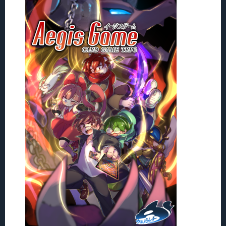
2025/12/23
ERRATA更新。基本ルールブックを第10版に更
新
2025/12/20
DOWNLOADにサプリメント「アナザーワール
ド」追加ツール・素材・購入者特典のダウンロ
ードページを追加。
2025/12/19
サプリメント「アナザーワールド」の頒布を開
始しました！それに伴うトップページの更
新/BUYにサプリメント「アナザーワールド」を
追加/Q&Aにサプリメントの質問を追
加/DOWNLOADのオンラインセッション向けツ
ールに「クイックバトル用エネミーデータ」を
追加、画像素材に「クラス:星」のクラスマーク
を追加/ERRATA更新。