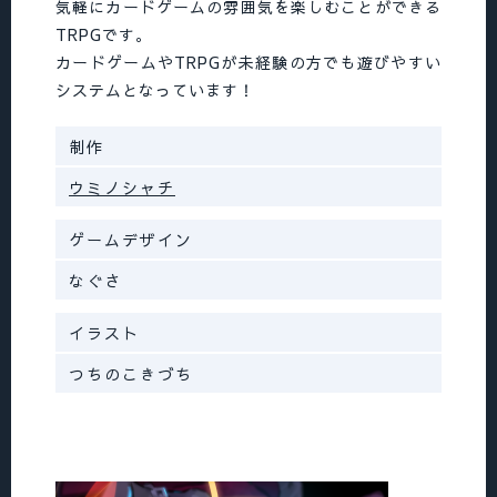
伴い、従来の無料体験版を「無料対戦体験版」
気軽にカードゲームの雰囲気を楽しむことができる
に名称変更。
TRPGです。
カードゲームやTRPGが未経験の方でも遊びやすい
2026/03/29
システムとなっています！
DOWNLOADのアナザーワールド素材ページ内
に掲載の「印刷して遊べるイージスゲームカー
制作
ド+プレイヤークラスカード」のデフォルトデザ
ウミノシャチ
イン「無/5」のカード能力が誤っていたのを修
正。
ゲームデザイン
2026/01/10
なぐさ
DOWNLOADのアナザーワールド素材ページ内
に基本ルールブック掲載NPCのサポートNPCキ
イラスト
ャラクターシートを掲載、カオスのキャラクタ
ーシートを公開。
つちのこきづち
2025/12/24
ERRATA更新。サプリメント「アナザーワール
ド」を第3版に更新