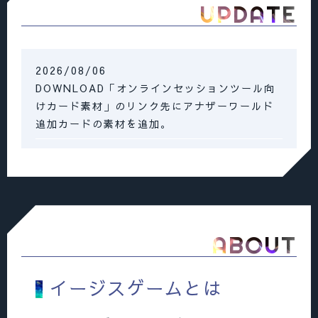
UPDATE
2026/08/06
DOWNLOAD「オンラインセッションツール向
けカード素材」のリンク先にアナザーワールド
追加カードの素材を追加。
2026/08/05
ERRATA更新。サプリメント「アナザーワール
ド」を第4版に更新、DOWNLOADのアナザーワ
ールド素材ページ内にNPC2(3)人追加。
2026/04/02
ABOUT
「SYSTEM」にシステム紹介漫画を掲載
2026/04/01
イージスゲームとは
「無料セッション体験版」を公開開始。それに